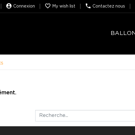



Connexion
My wish list
Contactez nous
BALLO
ES
ément.

Rechercher