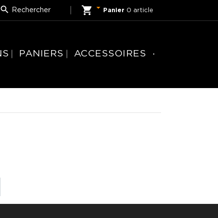


Rechercher
Panier
0 article
NS
PANIERS
ACCESSOIRES