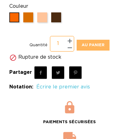
Couleur
Orange vif
Brun Orangé
Orange et Beige
Marron
Quantité
AU PANIER

Rupture de stock
Partager
Notation:
Écrire le premier avis
PAIEMENTS SÉCURISÉES