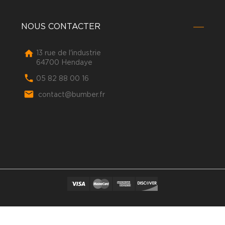
NOUS CONTACTER

13 rue de l'industrie
64700 Hendaye

05 82 88 00 16

contact@bumber.fr